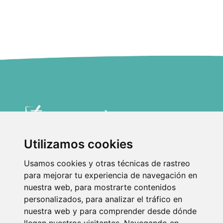
Asistente Transeduca
Dirección:
Dirección:
¡Hola! Soy el asistente virtual de
C/ Doctor Martí i Julià,
C/ Los Batanes 16, 2º
Utilizamos cookies
53-55, 08940 Cornellá
D, 28803 Alcalá de
Transeduca. ¿En qué puedo ayudarte
de Llobregat, Barcelona
Henares, Madrid
hoy?
Usamos cookies y otras técnicas de rastreo
Teléfono:
Teléfono:
934740002
911138140
para mejorar tu experiencia de navegación en
Horario de oficina: De 08:00 a 15:00
nuestra web, para mostrarte contenidos
Email: info@transeduca.com
WhatsApp: 685377502
personalizados, para analizar el tráfico en
Navega
Legales
nuestra web y para comprender desde dónde
Inicio
Política de Privacidad
Nosotros
Aviso legal