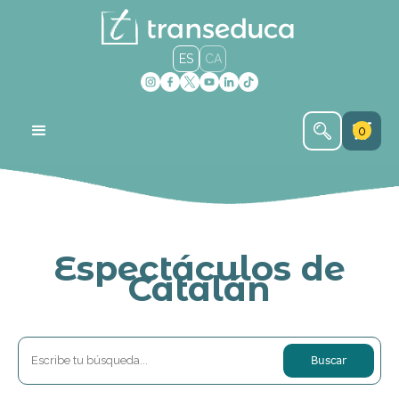
ES
CA
0
Espectáculos de
Catalán
Buscar