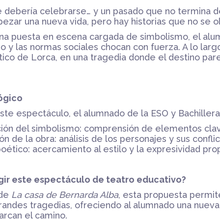
 debería celebrarse… y un pasado que no termina de
zar una nueva vida, pero hay historias que no se ol
una puesta en escena cargada de simbolismo, el alum
o y las normas sociales chocan con fuerza. A lo larg
tico de Lorca, en una tragedia donde el destino par
ógico
ste espectáculo, el alumnado de la ESO y Bachillera
ión del simbolismo: comprensión de elementos clave 
 de la obra: análisis de los personajes y sus conflic
ético: acercamiento al estilo y la expresividad pro
gir este espectáculo de teatro educativo?
 de
La casa de Bernarda Alba
, esta propuesta permit
randes tragedias, ofreciendo al alumnado una nueva h
arcan el camino.