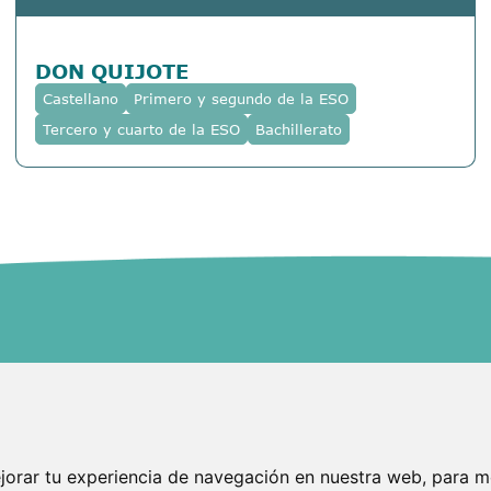
DON QUIJOTE
Castellano
Primero y segundo de la ESO
Tercero y cuarto de la ESO
Bachillerato
Dirección:
C/ Los Batanes 16, 2º D, 28803 Alcalá de Henares,
Madrid
orar tu experiencia de navegación en nuestra web, para mo
Teléfono: