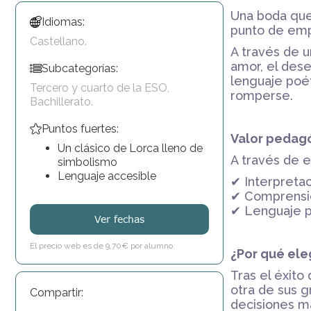
Una boda que
Idiomas:
punto de empe
Castellano.
A través de 
amor, el dese
Subcategorías:
lenguaje poé
Tercero y cuarto de la ESO,
romperse.
Bachillerato.
Puntos fuertes:
Valor pedag
Un clásico de Lorca lleno de
A través de e
simbolismo
Lenguaje accesible
✔ Interpretac
✔ Comprensión
✔ Lenguaje po
Ver fechas
El precio web es de 9,70€ por alumno.
¿Por qué ele
Tras el éxito
otra de sus g
Compartir:
decisiones m