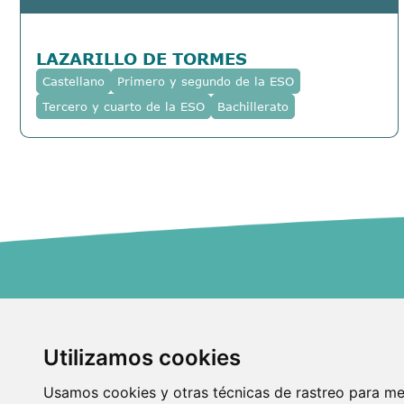
LAZARILLO DE TORMES
Castellano
Primero y segundo de la ESO
Tercero y cuarto de la ESO
Bachillerato
Dirección:
Utilizamos cookies
C/ Doctor Martí i Julià, 53-55, 08940 Cornellá de
Llobregat, Barcelona
Usamos cookies y otras técnicas de rastreo para mej
Teléfono: