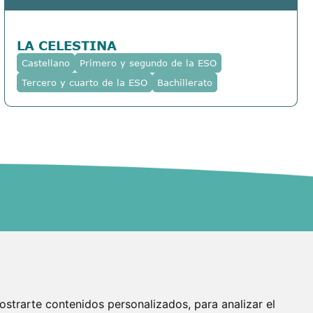
LA CELESTINA
Castellano
Primero y segundo de la ESO
Tercero y cuarto de la ESO
Bachillerato
Asistente Transeduca
¡Hola! Soy el asistente virtual de
Transeduca. ¿En qué puedo ayudarte
hoy?
Navega
Legales
Inicio
Política de Privacidad
Nosotros
Aviso legal
strarte contenidos personalizados, para analizar el
Material pedagógico